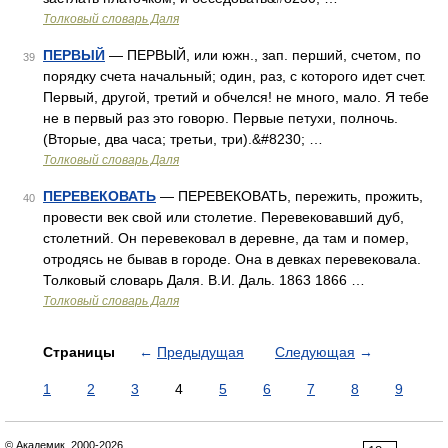
Толковый словарь Даля
ПЕРВЫЙ
— ПЕРВЫЙ, или южн., зап. перший, счетом, по
39
порядку счета начальный; один, раз, с которого идет счет.
Первый, другой, третий и обчелся! не много, мало. Я тебе
не в первый раз это говорю. Первые петухи, полночь.
(Вторые, два часа; третьи, три).&#8230; …
Толковый словарь Даля
ПЕРЕВЕКОВАТЬ
— ПЕРЕВЕКОВАТЬ, пережить, прожить,
40
провести век свой или столетие. Перевековавший дуб,
столетний. Он перевековал в деревне, да там и помер,
отродясь не бывав в городе. Она в девках перевековала.
Толковый словарь Даля. В.И. Даль. 1863 1866 …
Толковый словарь Даля
Страницы
←
Предыдущая
Следующая
→
1
2
3
4
5
6
7
8
9
© Академик, 2000-2026