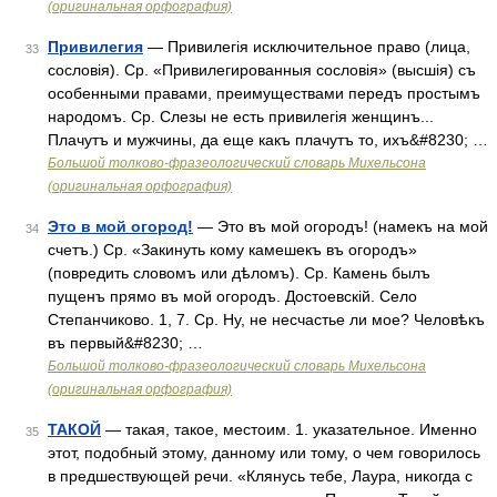
(оригинальная орфография)
Привилегия
— Привилегія исключительное право (лица,
33
сословія). Ср. «Привилегированныя сословія» (высшія) съ
особенными правами, преимуществами передъ простымъ
народомъ. Ср. Слезы не есть привилегія женщинъ...
Плачутъ и мужчины, да еще какъ плачутъ то, ихъ&#8230; …
Большой толково-фразеологический словарь Михельсона
(оригинальная орфография)
Это в мой огород!
— Это въ мой огородъ! (намекъ на мой
34
счетъ.) Ср. «Закинуть кому камешекъ въ огородъ»
(повредить словомъ или дѣломъ). Ср. Камень былъ
пущенъ прямо въ мой огородъ. Достоевскій. Село
Степанчиково. 1, 7. Ср. Ну, не несчастье ли мое? Человѣкъ
въ первый&#8230; …
Большой толково-фразеологический словарь Михельсона
(оригинальная орфография)
ТАКОЙ
— такая, такое, местоим. 1. указательное. Именно
35
этот, подобный этому, данному или тому, о чем говорилось
в предшествующей речи. «Клянусь тебе, Лаура, никогда с