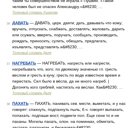
таким ты совершенством не играла.» Пушкин. «Такой
человек был не опасен Александру.»&#8230; …
Толковый словарь Ушакова
ДАВАТЬ
— ДАВАТЬ, церк. даяти; дать, давывать что кому;
36
вручать, отпускать, снабжать, доставлять; жаловать, дарить
или ссужать; вверять, поручать; сообщать; производить,
рождать, приносить; сулить, обещать, предлагать;
изъявлять, представлять и&#8230; …
Толковый словарь Даля
НАГРЕБАТЬ
— НАГРЕБАТЬ, нагресть или нагрести,
37
нагребывать что, кого; по двоякому значенью гл. гресть
веслом и гресть в кучу; гресть по воде известное время и
перестать. Сел было в вёсла, да не много нагреб. |
Догонять кого греблей, настигать на веслах. Как&#8230; …
Толковый словарь Даля
ПАХАТЬ
— ПАХАТЬ, пахивать сев. мести, выметать; и у нас
38
говорят: спахнуть, подпахнуть пыль; б.ч. говорят выпахать,
попахать: подпаши мост, подмети пол. Еще сени то и не
паханы. Могилы пахать, олон. на поминках, обметать,
застлать платочком, и беседовать&#8230; …