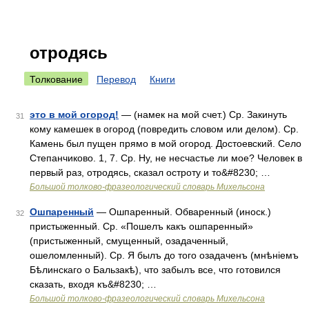
отродясь
Толкование
Перевод
Книги
это в мой огород!
— (намек на мой счет.) Ср. Закинуть
31
кому камешек в огород (повредить словом или делом). Ср.
Камень был пущен прямо в мой огород. Достоевский. Село
Степанчиково. 1, 7. Ср. Ну, не несчастье ли мое? Человек в
первый раз, отродясь, сказал остроту и то&#8230; …
Большой толково-фразеологический словарь Михельсона
Ошпаренный
— Ошпаренный. Обваренный (иноск.)
32
пристыженный. Ср. «Пошелъ какъ ошпаренный»
(пристыженный, смущенный, озадаченный,
ошеломленный). Ср. Я былъ до того озадаченъ (мнѣніемъ
Бѣлинскаго о Бальзакѣ), что забылъ все, что готовился
сказать, входя къ&#8230; …
Большой толково-фразеологический словарь Михельсона